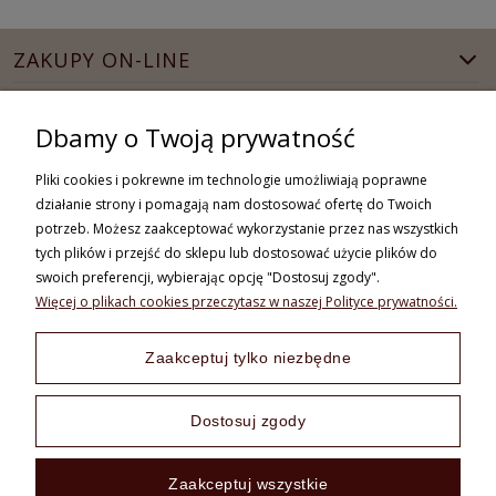
ZAKUPY ON-LINE
MOJE KONTO
Dbamy o Twoją prywatność
INFORMACJE
Pliki cookies i pokrewne im technologie umożliwiają poprawne
działanie strony i pomagają nam dostosować ofertę do Twoich
WSPÓŁPRACA
potrzeb. Możesz zaakceptować wykorzystanie przez nas wszystkich
tych plików i przejść do sklepu lub dostosować użycie plików do
swoich preferencji, wybierając opcję "Dostosuj zgody".
Więcej o plikach cookies przeczytasz w naszej Polityce prywatności.
+48 730 838 789
Zaakceptuj tylko niezbędne
pon.-piąt. od 08:00 do 16:00
sklep@vooc.pl
Dostosuj zgody
Zaakceptuj wszystkie