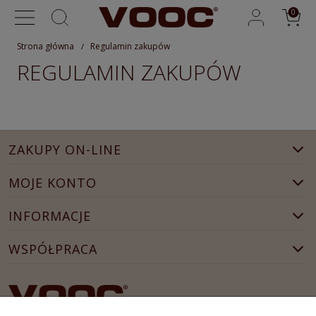
Strona główna
Regulamin zakupów
REGULAMIN ZAKUPÓW
ZAKUPY ON-LINE
MOJE KONTO
INFORMACJE
WSPÓŁPRACA