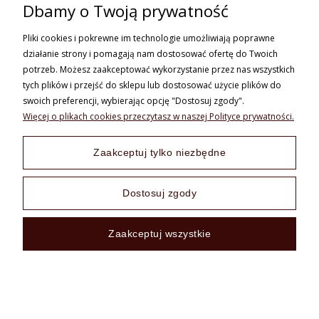
Dbamy o Twoją prywatność
+48 730 838 789
pon.-piąt. od 08:00 do 16:00
Pliki cookies i pokrewne im technologie umożliwiają poprawne
sklep@vooc.pl
działanie strony i pomagają nam dostosować ofertę do Twoich
potrzeb. Możesz zaakceptować wykorzystanie przez nas wszystkich
tych plików i przejść do sklepu lub dostosować użycie plików do
swoich preferencji, wybierając opcję "Dostosuj zgody".
Więcej o plikach cookies przeczytasz w naszej Polityce prywatności.
Zaakceptuj tylko niezbędne
Realizacja:
Gabiec.pl
|
Sklep internetowy Shoper.pl
Dostosuj zgody
Zaakceptuj wszystkie