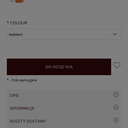
*
COLOUR:
DO KOSZYKA
*
- Pole wymagane
OPIS
INFORMACJE
Piórnik skórzany okrągły VOOC Vintage P35
KOLEKCJA
VINTAGE
KOSZTY DOSTAWY
MATERIAŁ
SKÓRA JUCHT