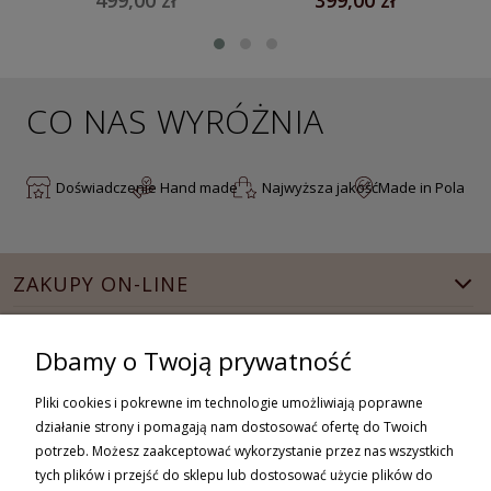
Wymiary:
6,5 cm. x 20,5 cm.
Dostępne kolory:
naturalna skóra, brąz, koniak, czarny.
Waga:
0,07 kg
CO NAS WYRÓŻNIA
Oferta dotyczy tylko piórnika skórzanego.
Doświadczenie
Hand made
Najwyższa jakość
Made in Poland
ZAKUPY ON-LINE
MOJE KONTO
Dbamy o Twoją prywatność
INFORMACJE
Pliki cookies i pokrewne im technologie umożliwiają poprawne
działanie strony i pomagają nam dostosować ofertę do Twoich
WSPÓŁPRACA
potrzeb. Możesz zaakceptować wykorzystanie przez nas wszystkich
tych plików i przejść do sklepu lub dostosować użycie plików do