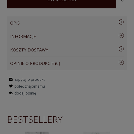
OPIS
INFORMACJE
Hobo torebka damska na ramię VOOC
E
P18
KOLEKCJA
PRESTIGE
KOSZTY DOSTAWY
PŁEĆ
DAMSKA
Kraj wysyłki:
OPINIE O PRODUKCIE (0)
MODEL:
E
P18
RODZAJ
NA RAMIĘ
WIELKOŚĆ
DUŻA - MIEŚCI FORMAT A4
Minimalizm i wygoda to cechy
zapytaj o produkt
Imię lub pseudonim:
charakteryzujące torebkę damską HOBO -
MATERIAŁ
SKÓRA WŁOSKA
poleć znajomemu
Paczkomaty
(INPOST: Paczkomaty)
0,00 zł
EP18. Torebka jest uszyta z modnej,
dodaj opinię
groszkowanej, naturalnej skóry bydlęcej,
Kurier
(UPS / DHL / DPD / GLS / FedEx)
0,00 zł
Twoja opinia:
która pięknie układa się do sylwetki.
Kurier B2B - własny
(tylko dla dystrybutorów)
0,00 zł
Wygodny, szeroki pas nośny na ramię.
BESTSELLERY
Komora główna zapinana na zamek,
podzielona jest na trzy przegrody i