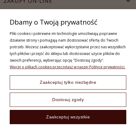
ZAKUPY ON-LINE
Wymiary:
MOJE KONTO
Dbamy o Twoją prywatność
wysokość: 34 cm
INFORMACJE
długość: 34/44 cm
Pliki cookies i pokrewne im technologie umożliwiają poprawne
działanie strony i pomagają nam dostosować ofertę do Twoich
WSPÓŁPRACA
szerokość: 15 cm
potrzeb. Możesz zaakceptować wykorzystanie przez nas wszystkich
tych plików i przejść do sklepu lub dostosować użycie plików do
długość paska: 53 cm
swoich preferencji, wybierając opcję "Dostosuj zgody".
Kolory:
czarny, beżowy, taupe.
Więcej o plikach cookies przeczytasz w naszej Polityce prywatności.
+48 730 838 789
Zaakceptuj tylko niezbędne
pon.-piąt. od 08:00 do 16:00
sklep@vooc.pl
Dostosuj zgody
Zaakceptuj wszystkie