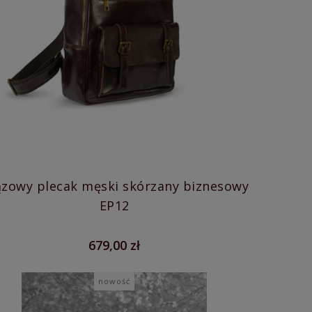
ązowy plecak męski skórzany biznesowy
EP12
679,00 zł
nowość